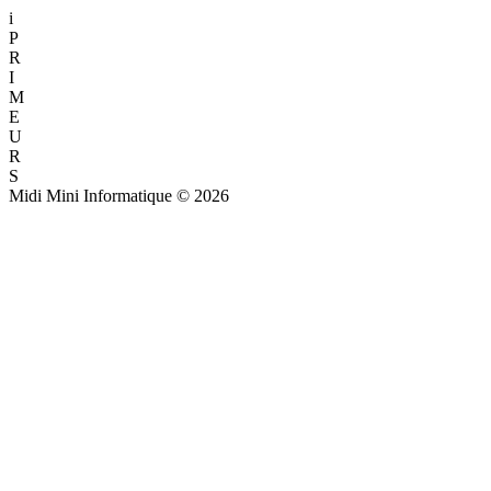
i
P
R
I
M
E
U
R
S
Midi Mini Informatique © 2026